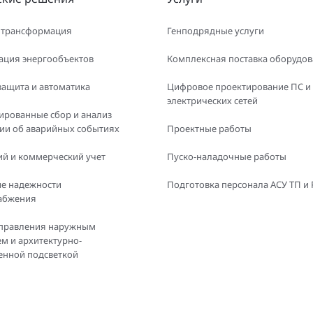
 трансформация
Генподрядные услуги
ация энергообъектов
Комплексная поставка оборудо
защита и автоматика
Цифровое проектирование ПС и
электрических сетей
ированные сбор и анализ
и об аварийных событиях
Проектные работы
й и коммерческий учет
Пуско-наладочные работы
е надежности
Подготовка персонала АСУ ТП и
абжения
правления наружным
м и архитектурно-
енной подсветкой