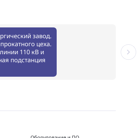
ргический завод.
прокатного цеха.
Раз
линии 110 кВ и
циф
ная подстанция
35/6
Оборудование и ПО