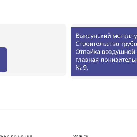
Выксунский металлу
Строительство трубо
Отпайка воздушной 
главная понизитель
№ 9.
ские решения
Услуги