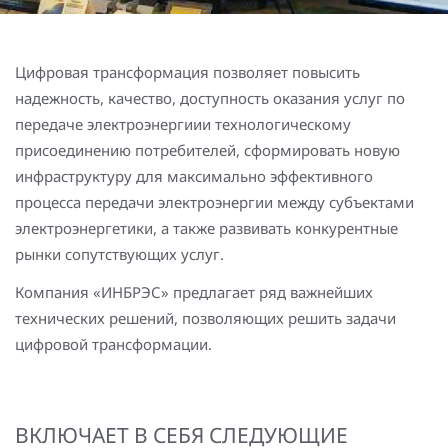
Повышение надежности электроснабжения
Шкафы РЗА 110-220 кВ
Устройства релейной защиты и автоматики
Цифровая трансформация позволяет повысить
присоединений 6-35кВ
надежность, качество, доступность оказания услуг по
передаче электроэнергиии технологическому
Сбор и анализ информации об аварийных событиях
присоединению потребителей, сформировать новую
Оборудование компенсации емкостных токов
инфраструктуру для максимально эффективного
процесса передачи электроэнергии между субъектами
Определение поврежденного фидера
электроэнергетики, а также развивать конкурентные
рынки сопутствующих услуг.
БАВР
Компания «ИНБРЭС» предлагает ряд важнейших
Промышленная автоматизация
технических решений, позволяющих решить задачи
цифровой трансформации.
ВКЛЮЧАЕТ В СЕБЯ СЛЕДУЮЩИЕ