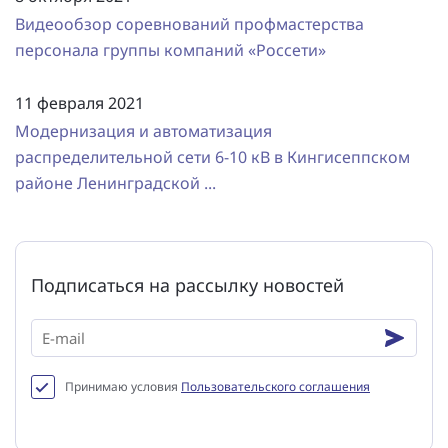
Повышение надежности электроснабжения
Шкафы РЗА 110-220 кВ
Видеообзор соревнований профмастерства
персонала группы компаний «Россети»
Устройства релейной защиты и автоматики
присоединений 6-35кВ
11 февраля 2021
Сбор и анализ информации об аварийных событиях
Модернизация и автоматизация
распределительной сети 6-10 кВ в Кингисеппском
Оборудование компенсации емкостных токов
районе Ленинградской ...
Определение поврежденного фидера
БАВР
Подписаться на рассылку новостей
Промышленная автоматизация
Принимаю условия
Пользовательского соглашения