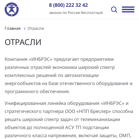
8 (800) 222 32 42
звонок по России бесплатный
Главная
Отрасли
Назад
Назад
Назад
Назад
Назад
Назад
ОТРАСЛИ
Отрасли
Решения
Оборудование и ПО
Услуги
Пресс-центр
О компании
Передача электроэнергии
Промышленная автоматизация
ПТК «ИНБРЭС»
Генподрядные услуги
Новости
История
Компания «ИНБРЭС» предлагает предприятиям
различных отраслей экономики широкий спектр
Распределение электроэнергии
Цифровая трансформация
Программное обеспечение
Комплексная поставка оборудования
Статьи
Отзывы
комплексных решений по автоматизации
Независимые энергокомпании
Автоматизация энергообъектов
Контроллеры
Цифровое проектирование ПС и электрических сетей
Видео
Заказчики
энергообъектов на базе отечественного оборудования и
программного обеспечения.
Нефтегазовый сектор
Релейная защита и автоматика
Шкафы АСУ ТП/ССПИ/ТМ
Проектные работы
Лицензии и сертификаты
Унифицированная линейка оборудования «ИНБРЭС» и
Промышленные предприятия
Автоматизированные сбор и анализ информации об
Типовые шкафы АСУ ТП ПАО «Россети»
Пуско-наладочные работы
Вакансии
стратегического партнера ООО «НПП Бреслер» способна
аварийных событиях
решать широкий спектр задач от телемеханизации
Инфраструктура и ЖКХ
Многофункциональные устройства защиты и
Подготовка персонала АСУ ТП и РЗА
Контакты
объектов до полноценной АСУ ТП подстанции
Технический и коммерческий учет
управления
различного класса напряжения, включая защиты, ОМП,
Генерация электроэнергии