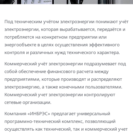
Повышение надежности электроснабжения
Шкафы РЗА 110-220 кВ
Устройства релейной защиты и автоматики
Под техническим учётом электроэнергии понимают учёт
присоединений 6-35кВ
электроэнергии, которая вырабатывается, передаётся и
потребляется на конкретном предприятии или
Сбор и анализ информации об аварийных событиях
энергообъекте в целях осуществления эффективного
Оборудование компенсации емкостных токов
контроля и различных нужд технического характера.
Определение поврежденного фидера
Коммерческий учёт электроэнергии подразумевает под
собой обеспечение финансового расчета между
БАВР
предприятиями, которые производят и распределяют
электроэнергию, а также конечными пользователями.
Промышленная автоматизация
Коммерческий учет электроэнергии контролируют
сетевые организации.
Компания «ИНБРЭС» предлагает универсальный
программно-технический комплекс, позволяющий
осуществлять как технический, так и коммерческий учет