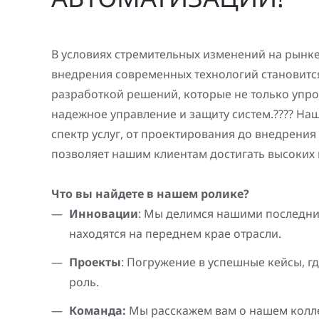
Генерация электроэнергии
Повышение надежности
Шкафы РЗА 110-220 кВ
электроснабжения
В условиях стремительных изменений на рынк
Устройства релейной защиты и автоматики
внедрения современных технологий становитс
присоединений 6-35кВ
разработкой решений, которые не только упр
Сбор и анализ информации об аварийных
надежное управление и защиту систем.???? Н
событиях
спектр услуг, от проектирования до внедрения
позволяет нашим клиентам достигать высоких 
Оборудование компенсации емкостных
токов
Что вы найдете в нашем ролике?
Определение поврежденного фидера
Инновации
: Мы делимся нашими последни
находятся на переднем крае отрасли.
БАВР
Проекты
: Погружение в успешные кейсы, 
Промышленная автоматизация
роль.
Команд
а:
Мы расскажем вам о нашем колл