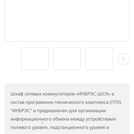
Повышение надежности электроснабжения
Шкафы РЗА 110-220 кВ
Устройства релейной защиты и автоматики
присоединений 6-35кВ
Сбор и анализ информации об аварийных событиях
Оборудование компенсации емкостных токов
Определение поврежденного фидера
БАВР
Промышленная автоматизация
Шкаф сетевых коммутаторов «ИНБРЭС-ШСК» в
состав программно-технического комплекса (ПТК)
"ИНБРЭС" и предназначен для организации
информационного обмена между устройствами
полевого уровня, подстанционного уровня и