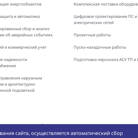
ация энергообъектов
Комплексная поставка оборудо
защита и автоматика
Цифровое проектирование ПС и
электрических сетей
ированные сбор и анализ
и об аварийных событиях
Проектные работы
й и коммерческий учет
Пуско-наладочные работы
е надежности
Подготовка персонала АСУ ТП и
абжения
правления наружным
м и архитектурно-
енной подсветкой
е и использование любых
Политика конфиде
БРЭС» не допускается
ания сайта, осуществляется автоматический сбор