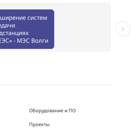
Вык
сширение систем
Стр
едачи
Отп
дстанциях
гла
ЭС» - МЭС Волги
№ 9.
Оборудование и ПО
Проекты