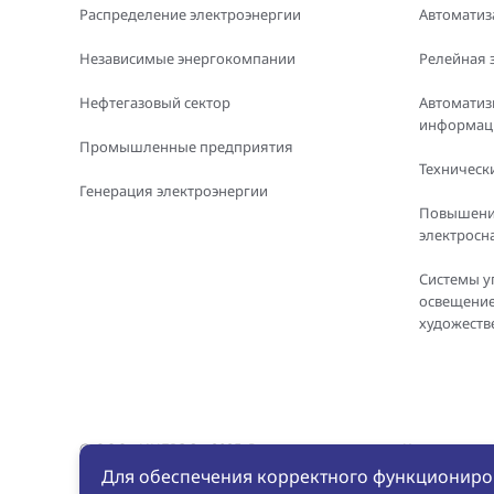
Распределение электроэнергии
Автоматиз
Независимые энергокомпании
Релейная 
Нефтегазовый сектор
Автоматиз
информаци
Промышленные предприятия
Технически
Генерация электроэнергии
Повышени
электросн
Системы у
освещение
художеств
© ООО «ИНБРЭС», 2025. Все права защищены. Копировани
материалов с сайта без письменного разрешения ООО «ИН
Для обеспечения корректного функциониров