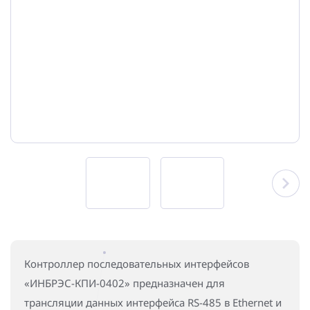
Повышение надежности электроснабжения
Шкафы РЗА 110-220 кВ
Устройства релейной защиты и автоматики
присоединений 6-35кВ
Сбор и анализ информации об аварийных событиях
Оборудование компенсации емкостных токов
Определение поврежденного фидера
БАВР
Промышленная автоматизация
Контроллер последовательных интерфейсов
«ИНБРЭС-КПИ-0402» предназначен для
трансляции данных интерфейса RS-485 в Ethernet и