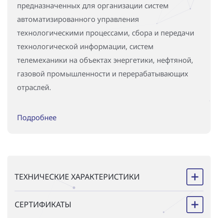
предназначенных для организации систем
автоматизированного управления
технологическими процессами, сбора и передачи
технологической информации, систем
телемеханики на объектах энергетики, нефтяной,
газовой промышленности и перерабатывающих
отраслей.
Данное устройство соответствует всем
Подробнее
техническим и эргономическим требованиям ПАО
«Россети» и внесено в реестр оборудования,
материалов и систем, допущенных к применению
на объектах ПАО «Россети».
ТЕХНИЧЕСКИЕ ХАРАКТЕРИСТИКИ
СЕРТИФИКАТЫ