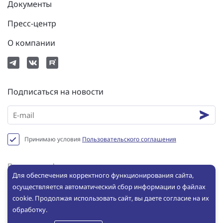
Документы
Пресс-центр
О компании
Подписаться на новости
Принимаю условия
Пользовательского соглашения
Политика конфиденциальности
Для обеспечения корректного функционирования сайта,
Пользовательское соглашение
осуществляется автоматический сбор информации о файлах
Сookie
cookie. Продолжая использовать сайт, вы даете согласие на их
обработку.
© ООО «ИНБРЭС», 2025. Все права защищены. Копирование и
использование любых материалов с сайта без письменного