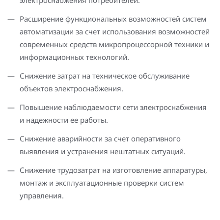
электроснабжения потребителей.
Повышение надежности электроснабжения
Шкафы РЗА 110-220 кВ
Расширение функциональных возможностей систем
Устройства релейной защиты и автоматики
автоматизации за счет использования возможностей
присоединений 6-35кВ
современных средств микропроцессорной техники и
информационных технологий.
Сбор и анализ информации об аварийных событиях
Снижение затрат на техническое обслуживание
Оборудование компенсации емкостных токов
объектов электроснабжения.
Определение поврежденного фидера
Повышение наблюдаемости сети электроснабжения
и надежности ее работы.
БАВР
Снижение аварийности за счет оперативного
Промышленная автоматизация
выявления и устранения нештатных ситуаций.
Снижение трудозатрат на изготовление аппаратуры,
монтаж и эксплуатационные проверки систем
управления.