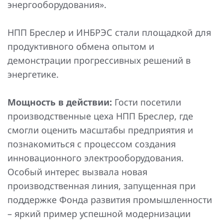
энергооборудования».
Повышение надежности электроснабжения
Шкафы РЗА 110-220 кВ
Устройства релейной защиты и автоматики
НПП Бреслер и ИНБРЭС стали площадкой для
присоединений 6-35кВ
продуктивного обмена опытом и
демонстрации прогрессивных решений в
Сбор и анализ информации об аварийных событиях
энергетике.
Оборудование компенсации емкостных токов
Мощность в действии:
Гости посетили
Определение поврежденного фидера
производственные цеха НПП Бреслер, где
БАВР
смогли оценить масштабы предприятия и
познакомиться с процессом создания
Промышленная автоматизация
инновационного электрооборудования.
Особый интерес вызвала новая
производственная линия, запущенная при
поддержке Фонда развития промышленности
– яркий пример успешной модернизации