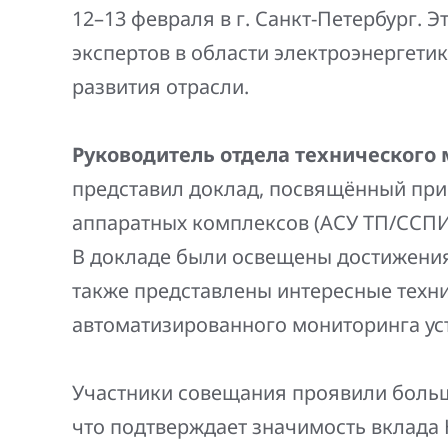
Генерация электроэнергии
12–13 февраля в г. Санкт-Петербург.
Повышение надежности
Шкафы РЗА 110-220 кВ
экспертов в области электроэнергети
электроснабжения
Устройства релейной защиты и автоматики
развития отрасли.
присоединений 6-35кВ
Руководитель отдела технического
Сбор и анализ информации об аварийных
событиях
представил доклад, посвящённый пр
аппаратных комплексов (АСУ ТП/ССПИ
Оборудование компенсации емкостных
токов
В докладе были освещены достижени
также представлены интересные техн
Определение поврежденного фидера
автоматизированного мониторинга уст
БАВР
Промышленная автоматизация
Участники совещания проявили боль
что подтверждает значимость вклада