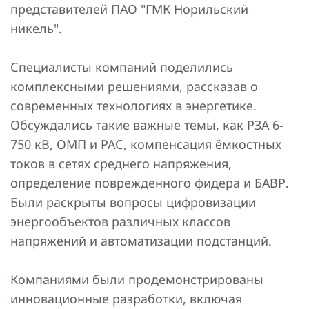
представителей ПАО "ГМК Норильский
Повышение надежности электроснабжения
Шкафы РЗА 110-220 кВ
никель".
Устройства релейной защиты и автоматики
присоединений 6-35кВ
Специалисты компаний поделились
комплексными решениями, рассказав о
Сбор и анализ информации об аварийных событиях
современных технологиях в энергетике.
Оборудование компенсации емкостных токов
Обсуждались такие важные темы, как РЗА 6-
750 кВ, ОМП и РАС, компенсация ёмкостных
Определение поврежденного фидера
токов в сетях среднего напряжения,
БАВР
определение поврежденного фидера и БАВР.
Были раскрыты вопросы цифровизации
Промышленная автоматизация
энергообъектов различных классов
напряжений и автоматизации подстанций.
Компаниями были продемонстрированы
инновационные разработки, включая