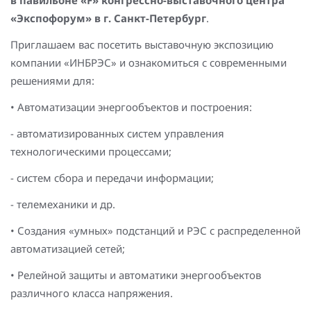
в павильоне «F» конгрессно-выставочного центра
Повышение надежности электроснабжения
Шкафы РЗА 110-220 кВ
«Экспофорум» в г. Санкт-Петербург
.
Устройства релейной защиты и автоматики
Приглашаем вас посетить выставочную экспозицию
присоединений 6-35кВ
компании «ИНБРЭС» и ознакомиться с современными
решениями для:
Сбор и анализ информации об аварийных событиях
• Автоматизации энергообъектов и построения:
Оборудование компенсации емкостных токов
- автоматизированных систем управления
Определение поврежденного фидера
технологическими процессами;
БАВР
- систем сбора и передачи информации;
- телемеханики и др.
Промышленная автоматизация
• Создания «умных» подстанций и РЭС с распределенной
автоматизацией сетей;
• Релейной защиты и автоматики энергообъектов
различного класса напряжения.