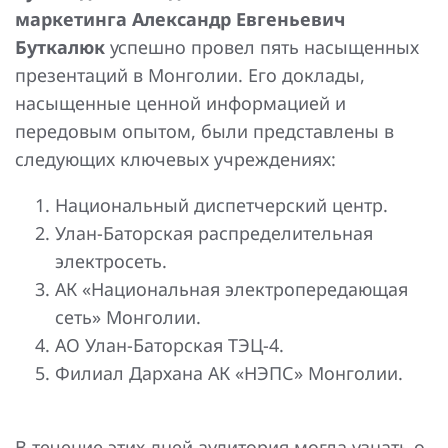
Повышение надежности электроснабжения
Шкафы РЗА 110-220 кВ
маркетинга Александр Евгеньевич
Буткалюк
успешно провел пять насыщенных
Устройства релейной защиты и автоматики
презентаций в Монголии. Его доклады,
присоединений 6-35кВ
насыщенные ценной информацией и
Сбор и анализ информации об аварийных событиях
передовым опытом, были представлены в
следующих ключевых учреждениях:
Оборудование компенсации емкостных токов
Национальный диспетчерский центр.
Определение поврежденного фидера
Улан-Баторская распределительная
БАВР
электросеть.
АК «Национальная электропередающая
Промышленная автоматизация
сеть» Монголии.
АО Улан-Баторская ТЭЦ-4.
Филиал Дархана АК «НЭПС» Монголии.
В течение этих дней аудитория могла узнать о