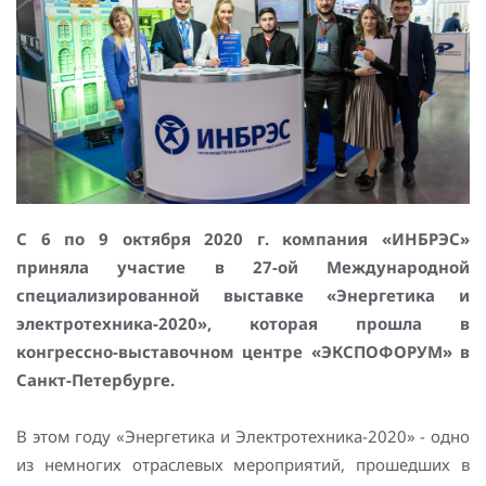
Повышение надежности электроснабжения
Шкафы РЗА 110-220 кВ
Устройства релейной защиты и автоматики
присоединений 6-35кВ
Сбор и анализ информации об аварийных событиях
Оборудование компенсации емкостных токов
Определение поврежденного фидера
С 6 по 9 октября 2020 г. компания «ИНБРЭС»
приняла участие в 27-ой Международной
БАВР
специализированной выставке «Энергетика и
электротехника-2020», которая прошла в
Промышленная автоматизация
конгрессно-выставочном центре «ЭКСПОФОРУМ» в
Санкт-Петербурге.
В этом году «Энергетика и Электротехника-2020» - одно
из немногих отраслевых мероприятий, прошедших в