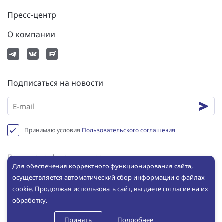
Пресс-центр
О компании
Подписаться на новости
Принимаю условия
Пользовательского соглашения
Политика конфиденциальности
Для обеспечения корректного функционирования сайта,
Пользовательское соглашение
осуществляется автоматический сбор информации о файлах
Сookie
cookie. Продолжая использовать сайт, вы даете согласие на их
обработку.
© ООО «ИНБРЭС», 2025. Все права защищены. Копирование и
использование любых материалов с сайта без письменного
Принять
Подробнее
разрешения ООО «ИНБРЭС» не допускается