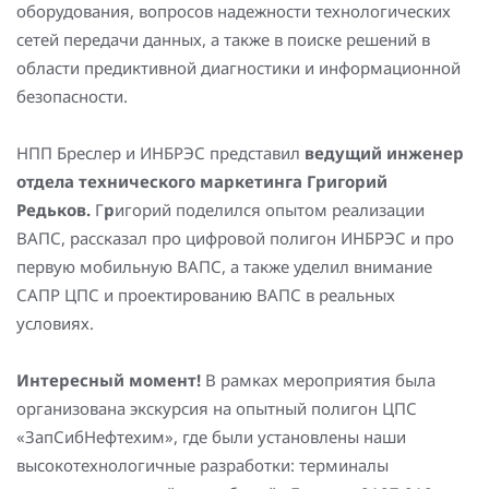
оборудования, вопросов надежности технологических
Повышение надежности электроснабжения
Шкафы РЗА 110-220 кВ
сетей передачи данных, а также в поиске решений в
Устройства релейной защиты и автоматики
области предиктивной диагностики и информационной
присоединений 6-35кВ
безопасности.
Сбор и анализ информации об аварийных событиях
НПП Бреслер и ИНБРЭС представил
ведущий инженер
отдела технического маркетинга Григорий
Оборудование компенсации емкостных токов
Редьков.
Г
р
игорий поделился опытом реализации
Определение поврежденного фидера
ВАПС, рассказал про цифровой полигон ИНБРЭС и про
первую мобильную ВАПС, а также уделил внимание
БАВР
САПР ЦПС и проектированию ВАПС в реальных
условиях.
Промышленная автоматизация
Интересный момент!
В рамках мероприятия была
организована экскурсия на опытный полигон ЦПС
«ЗапСибНефтехим», где были установлены наши
высокотехнологичные разработки: терминалы