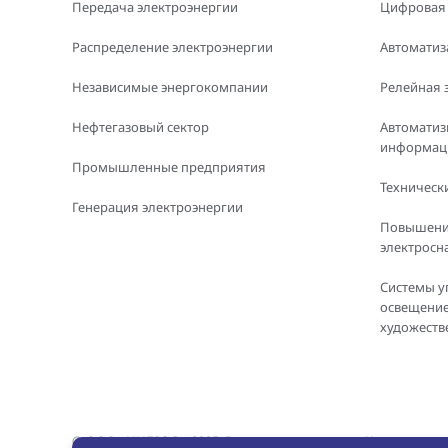
Передача электроэнергии
Цифровая
Распределение электроэнергии
Автоматиз
Независимые энергокомпании
Релейная 
Нефтегазовый сектор
Автоматиз
информаци
Промышленные предприятия
Технически
Генерация электроэнергии
Повышени
электросн
Системы у
освещение
художеств
© ООО «ИНБРЭС», 2025. Все права защищены. Копировани