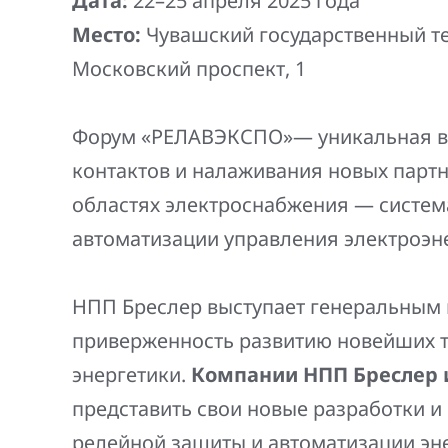
Дата:
22–25 апреля 2025 года
Генерация электроэнергии
Место:
Чувашский государственный теа
Повышение надежности
Шкафы РЗА 110-220 кВ
электроснабжения
Московский проспект, 1
Устройства релейной защиты и автоматики
присоединений 6-35кВ
Форум «РЕЛАВЭКСПО»— уникальная в
Сбор и анализ информации об аварийных
контактов и налаживания новых парт
событиях
областях электроснабжения — систем
Оборудование компенсации емкостных
автоматизации управления электроэн
токов
Определение поврежденного фидера
НПП Бреслер выступает генеральным 
приверженность развитию новейших т
БАВР
энергетики.
Компании НПП Бреслер и
Промышленная автоматизация
представить свои новые разработки 
релейной защиты и автоматизации эн