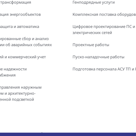
 трансформация
Генподрядные услуги
ация энергообъектов
Комплексная поставка оборудо
защита и автоматика
Цифровое проектирование ПС и
электрических сетей
ированные сбор и анализ
и об аварийных событиях
Проектные работы
й и коммерческий учет
Пуско-наладочные работы
е надежности
Подготовка персонала АСУ ТП и
абжения
правления наружным
м и архитектурно-
енной подсветкой
е и использование любых