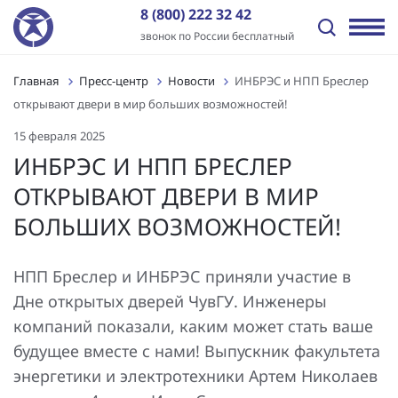
8 (800) 222 32 42
звонок по России бесплатный
Главная
Пресс-центр
Новости
ИНБРЭС и НПП Бреслер
Назад
Назад
Назад
Назад
Назад
Назад
открывают двери в мир больших возможностей!
Отрасли
Решения
Оборудование и ПО
Услуги
Пресс-центр
О компании
15 февраля 2025
Передача электроэнергии
Промышленная автоматизация
ПТК «ИНБРЭС»
Генподрядные услуги
Новости
История
ИНБРЭС И НПП БРЕСЛЕР
ОТКРЫВАЮТ ДВЕРИ В МИР
Распределение электроэнергии
Цифровая трансформация
Программное обеспечение
Комплексная поставка оборудования
Статьи
Отзывы
БОЛЬШИХ ВОЗМОЖНОСТЕЙ!
Независимые энергокомпании
Автоматизация энергообъектов
Контроллеры
Цифровое проектирование ПС и электрических сетей
Видео
Заказчики
Нефтегазовый сектор
Релейная защита и автоматика
Шкафы АСУ ТП/ССПИ/ТМ
Проектные работы
Лицензии и сертификаты
НПП Бреслер и ИНБРЭС приняли участие в
Дне открытых дверей ЧувГУ. Инженеры
Промышленные предприятия
Автоматизированные сбор и анализ информации об
Типовые шкафы АСУ ТП ПАО «Россети»
Пуско-наладочные работы
Вакансии
компаний показали, каким может стать ваше
аварийных событиях
будущее вместе с нами! Выпускник факультета
Инфраструктура и ЖКХ
Многофункциональные устройства защиты и
Подготовка персонала АСУ ТП и РЗА
Контакты
Технический и коммерческий учет
управления
энергетики и электротехники Артем Николаев
Генерация электроэнергии