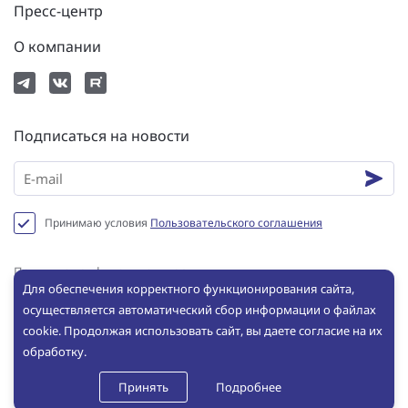
Пресс-центр
О компании
Подписаться на новости
Принимаю условия
Пользовательского соглашения
Политика конфиденциальности
Для обеспечения корректного функционирования сайта,
Пользовательское соглашение
осуществляется автоматический сбор информации о файлах
Сookie
cookie. Продолжая использовать сайт, вы даете согласие на их
обработку.
© ООО «ИНБРЭС», 2025. Все права защищены. Копирование и
использование любых материалов с сайта без письменного
Принять
Подробнее
разрешения ООО «ИНБРЭС» не допускается