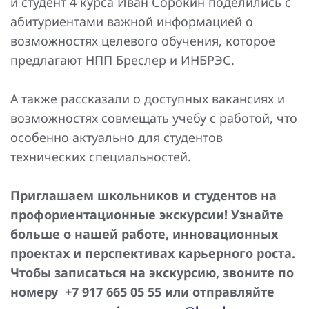
и студент 4 курса Иван Сорокин поделились с
Повышение надежности электроснабжения
Шкафы РЗА 110-220 кВ
абитуриентами важной информацией о
возможностях целевого обучения, которое
Устройства релейной защиты и автоматики
присоединений 6-35кВ
предлагают НПП Бреслер и ИНБРЭС.
Сбор и анализ информации об аварийных событиях
А также рассказали о доступных вакансиях и
возможностях совмещать учебу с работой, что
Оборудование компенсации емкостных токов
особенно актуально для студентов
Определение поврежденного фидера
технических специальностей.
БАВР
Приглашаем школьников и студентов на
Промышленная автоматизация
профориентационные экскурсии! Узнайте
больше о нашей работе, инновационных
проектах и перспективах карьерного роста.
Чтобы записаться на экскурсию, звоните по
номеру +7 917 665 05 55 или отправляйте