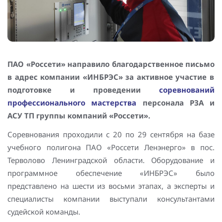
Повышение надежности электроснабжения
Шкафы РЗА 110-220 кВ
Устройства релейной защиты и автоматики
присоединений 6-35кВ
Сбор и анализ информации об аварийных событиях
ПАО «Россети» направило
благодарственное письмо
в адрес компании «ИНБРЭС» за активное участие в
Оборудование компенсации емкостных токов
подготовке и проведении
соревнований
профессионального мастерства
персонала РЗА и
Определение поврежденного фидера
АСУ ТП группы компаний «Россети».
БАВР
Соревнования проходили с 20 по 29 сентября на базе
учебного полигона ПАО «Россети Ленэнерго» в пос.
Промышленная автоматизация
Терволово Ленинградской области. Оборудование и
программное обеспечение «ИНБРЭС» было
представлено на шести из восьми этапах, а эксперты и
специалисты компании выступали консультантами
судейской команды.