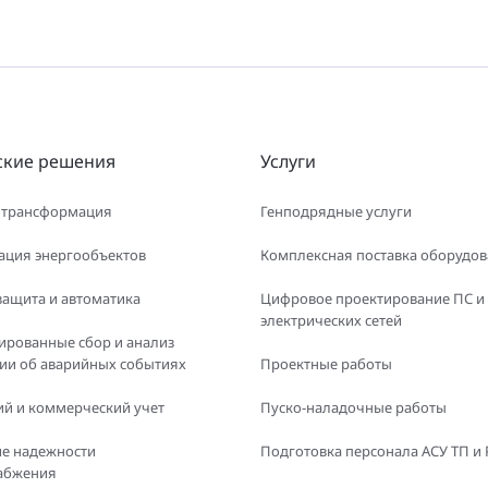
ские решения
Услуги
 трансформация
Генподрядные услуги
ация энергообъектов
Комплексная поставка оборудо
защита и автоматика
Цифровое проектирование ПС и
электрических сетей
ированные сбор и анализ
и об аварийных событиях
Проектные работы
й и коммерческий учет
Пуско-наладочные работы
е надежности
Подготовка персонала АСУ ТП и
абжения