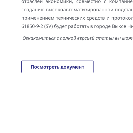
отраслей экономики, совместно с компани
Генерация электроэнергии
созданию высокоавтоматизированной подстанц
Повышение надежности
Шкафы РЗА 110-220 кВ
применением технических средств и протоко
электроснабжения
Устройства релейной защиты и автоматики
61850-9-2 (SV) будет работать в городе Выксе 
присоединений 6-35кВ
Ознакомиться с полной версией статьи вы може
Сбор и анализ информации об аварийных
событиях
Посмотреть документ
Оборудование компенсации емкостных
токов
Определение поврежденного фидера
БАВР
Промышленная автоматизация