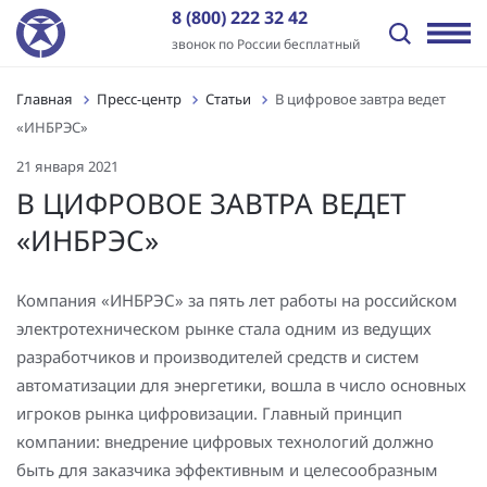
8 (800) 222 32 42
звонок по России бесплатный
Главная
Пресс-центр
Статьи
В цифровое завтра ведет
Назад
Назад
Назад
Назад
Назад
Назад
«ИНБРЭС»
Отрасли
Решения
Оборудование и ПО
Услуги
Пресс-центр
О компании
21 января 2021
Передача электроэнергии
Промышленная автоматизация
ПТК «ИНБРЭС»
Генподрядные услуги
Новости
История
В ЦИФРОВОЕ ЗАВТРА ВЕДЕТ
«ИНБРЭС»
Распределение электроэнергии
Цифровая трансформация
Программное обеспечение
Комплексная поставка оборудования
Статьи
Отзывы
Независимые энергокомпании
Автоматизация энергообъектов
Контроллеры
Цифровое проектирование ПС и электрических сетей
Видео
Заказчики
Компания «ИНБРЭС» за пять лет работы на российском
электротехническом рынке стала одним из ведущих
Нефтегазовый сектор
Релейная защита и автоматика
Шкафы АСУ ТП/ССПИ/ТМ
Проектные работы
Лицензии и сертификаты
разработчиков и производителей средств и систем
Промышленные предприятия
Автоматизированные сбор и анализ информации об
Типовые шкафы АСУ ТП ПАО «Россети»
Пуско-наладочные работы
Вакансии
автоматизации для энергетики, вошла в число основных
аварийных событиях
игроков рынка цифровизации. Главный принцип
Инфраструктура и ЖКХ
Многофункциональные устройства защиты и
Подготовка персонала АСУ ТП и РЗА
Контакты
компании: внедрение цифровых технологий должно
Технический и коммерческий учет
управления
быть для заказчика эффективным и целесообразным
Генерация электроэнергии