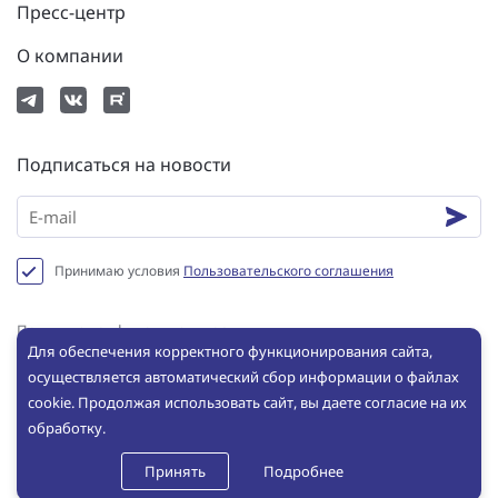
Пресс-центр
О компании
Подписаться на новости
Принимаю условия
Пользовательского соглашения
Политика конфиденциальности
Для обеспечения корректного функционирования сайта,
Пользовательское соглашение
осуществляется автоматический сбор информации о файлах
Сookie
cookie. Продолжая использовать сайт, вы даете согласие на их
обработку.
© ООО «ИНБРЭС», 2025. Все права защищены. Копирование и
использование любых материалов с сайта без письменного
Принять
Подробнее
разрешения ООО «ИНБРЭС» не допускается