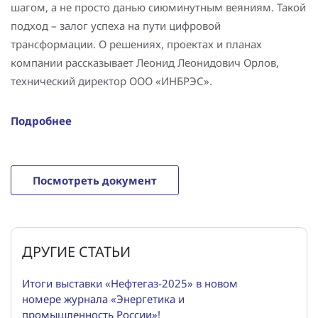
шагом, а не просто данью сиюминутным веяниям. Такой
Повышение надежности электроснабжения
Шкафы РЗА 110-220 кВ
подход – залог успеха на пути цифровой
Устройства релейной защиты и автоматики
трансформации. О решениях, проектах и планах
присоединений 6-35кВ
компании рассказывает Леонид Леонидович Орлов,
технический директор ООО «ИНБРЭС».
Сбор и анализ информации об аварийных событиях
Ознакомиться с полной версией статьи вы можете,
Оборудование компенсации емкостных токов
Подробнее
кликнув по кнопке ниже.
Определение поврежденного фидера
Посмотреть документ
БАВР
Промышленная автоматизация
ДРУГИЕ СТАТЬИ
Итоги выставки «Нефтегаз-2025» в новом
номере журнала «Энергетика и
промышленность России»!