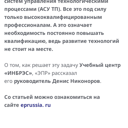
систем управления технологическими
Повышение надежности электроснабжения
Шкафы РЗА 110-220 кВ
процессами (АСУ ТП). Все это под силу
только высококвалифицированным
Устройства релейной защиты и автоматики
присоединений 6-35кВ
профессионалам. А это означает
необходимость постоянно повышать
Сбор и анализ информации об аварийных событиях
квалификацию, ведь развитие технологий
не стоит на месте.
Оборудование компенсации емкостных токов
Определение поврежденного фидера
О том, как решает эту задачу
Учебный центр
«ИНБРЭС»
, «ЭПР» рассказал
БАВР
его
руководитель Денис Никоноров
.
Промышленная автоматизация
Со статьей можно ознакомиться на
сайте
eprussia. ru