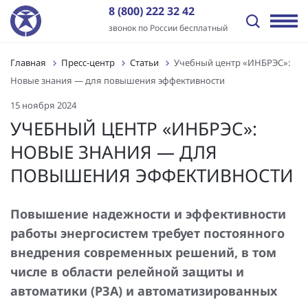
8 (800) 222 32 42
звонок по России бесплатный
Главная
Пресс-центр
Статьи
Учебный центр «ИНБРЭС»:
Назад
Назад
Назад
Назад
Назад
Назад
Новые знания — для повышения эффективности
Отрасли
Решения
Оборудование и ПО
Услуги
Пресс-центр
О компании
15 ноября 2024
Передача электроэнергии
Промышленная автоматизация
ПТК «ИНБРЭС»
Генподрядные услуги
Новости
История
УЧЕБНЫЙ ЦЕНТР «ИНБРЭС»:
НОВЫЕ ЗНАНИЯ — ДЛЯ
Распределение электроэнергии
Цифровая трансформация
Программное обеспечение
Комплексная поставка оборудования
Статьи
Отзывы
ПОВЫШЕНИЯ ЭФФЕКТИВНОСТИ
Независимые энергокомпании
Автоматизация энергообъектов
Контроллеры
Цифровое проектирование ПС и электрических сетей
Видео
Заказчики
Нефтегазовый сектор
Релейная защита и автоматика
Шкафы АСУ ТП/ССПИ/ТМ
Проектные работы
Лицензии и сертификаты
Повышение надежности и эффективности
работы энергосистем требует постоянного
Промышленные предприятия
Автоматизированные сбор и анализ информации об
Типовые шкафы АСУ ТП ПАО «Россети»
Пуско-наладочные работы
Вакансии
внедрения современных решений, в том
аварийных событиях
числе в области релейной защиты и
Инфраструктура и ЖКХ
Многофункциональные устройства защиты и
Подготовка персонала АСУ ТП и РЗА
Контакты
Технический и коммерческий учет
управления
автоматики (РЗА) и автоматизированных
Генерация электроэнергии