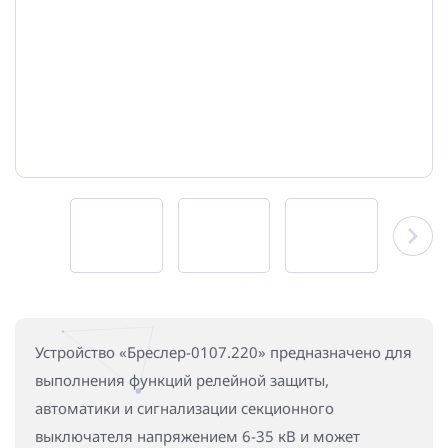
Повышение надежности электроснабжения
Шкафы РЗА 110-220 кВ
Устройства релейной защиты и автоматики
присоединений 6-35кВ
Сбор и анализ информации об аварийных событиях
Оборудование компенсации емкостных токов
Определение поврежденного фидера
БАВР
Промышленная автоматизация
Устройство «Бреслер-0107.220» предназначено для
выполнения функций релейной защиты,
автоматики и сигнализации секционного
выключателя напряжением 6-35 кВ и может