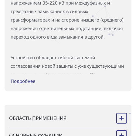
напряжением 35-220 кВ при междуфазных и
трехфазных замыканиях в силовых
трансформаторах и на стороне низшего (среднего)
напряжения ответвительных подстанций, включая
переход одного вида замыкания в другой.
Устройство обладает гибкой системой
согласования новой защиты с уже существующими
защитами линий электропередачи. При
Подробнее
срабатывании фиксируются вид замыкания, дата и
время возникновения аварии, имеется встроенный
регистратор аварийных процессов.
ОБЛАСТЬ ПРИМЕНЕНИЯ
Дальнее резервирование во многих случаях
эффективнее классической схемы ближнего: во-
ОСНОВНЫЕ ФУНКЦИИ