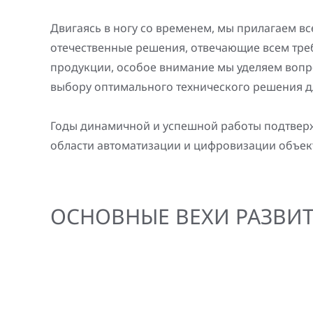
Генерация электроэнергии
Повышение надежности
Шкафы РЗА 110-220 кВ
Двигаясь в ногу со временем, мы прилагаем в
электроснабжения
отечественные решения, отвечающие всем тре
Устройства релейной защиты и автоматики
продукции, особое внимание мы уделяем вопр
присоединений 6-35кВ
выбору оптимального технического решения д
Сбор и анализ информации об аварийных
Годы динамичной и успешной работы подтвер
событиях
области автоматизации и цифровизации объек
Оборудование компенсации емкостных
токов
Определение поврежденного фидера
ОСНОВНЫЕ ВЕХИ РАЗВИ
БАВР
Промышленная автоматизация