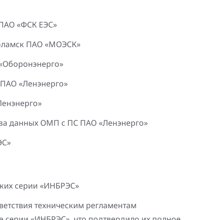
 ПАО «ФСК ЕЭС»
коламск ПАО «МОЭСК»
 «Оборонэнерго»
 ПАО «Ленэнерго»
Ленэнерго»
иза данных ОМП с ПС ПАО «Ленэнерго»
ЭС»
ких серии «ИНБРЭС»
ветствия техническим регламентам
 серии «ИНБРЭС», что подтвердило их полное