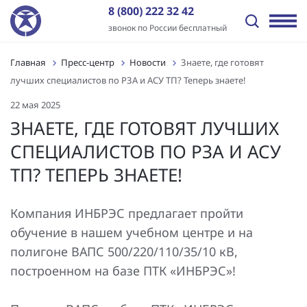
8 (800) 222 32 42
звонок по России бесплатный
Главная
Пресс-центр
Новости
Знаете, где готовят
Назад
Назад
Назад
Назад
Назад
Назад
лучших специалистов по РЗА и АСУ ТП? Теперь знаете!
Отрасли
Решения
Оборудование и ПО
Услуги
Пресс-центр
О компании
22 мая 2025
Передача электроэнергии
Промышленная автоматизация
ПТК «ИНБРЭС»
Генподрядные услуги
Новости
История
ЗНАЕТЕ, ГДЕ ГОТОВЯТ ЛУЧШИХ
СПЕЦИАЛИСТОВ ПО РЗА И АСУ
Распределение электроэнергии
Цифровая трансформация
Программное обеспечение
Комплексная поставка оборудования
Статьи
Отзывы
ТП? ТЕПЕРЬ ЗНАЕТЕ!
Независимые энергокомпании
Автоматизация энергообъектов
Контроллеры
Цифровое проектирование ПС и электрических сетей
Видео
Заказчики
Нефтегазовый сектор
Релейная защита и автоматика
Шкафы АСУ ТП/ССПИ/ТМ
Проектные работы
Лицензии и сертификаты
Компания ИНБРЭС предлагает пройти
обучение в нашем учебном центре и на
Промышленные предприятия
Автоматизированные сбор и анализ информации об авари
Типовые шкафы АСУ ТП ПАО «Россети»
Пуско-наладочные работы
Вакансии
полигоне ВАПС 500/220/110/35/10 кВ,
построенном на базе ПТК «ИНБРЭС»!
Инфраструктура и ЖКХ
Технический и коммерческий учет
Многофункциональные устройства защиты и управления
Подготовка персонала АСУ ТП и РЗА
Контакты
Генерация электроэнергии
Повышение надежности электроснабжения
Шкафы РЗА 110-220 кВ