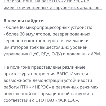
Полигон ВАПС на базе ПТК «ИНБРЭС» не
имеет отечественных и зарубежных аналогов!
Устройства релейной защиты и автоматики присоединений
Сбор и анализ информации об аварийных событиях
В нем вы найдете:
- более 80 микропроцессорных устройств;
Оборудование компенсации емкостных токов
- более 30 эмуляторов, резервированных
Определение поврежденного фидера
серверов и контроллеров телемеханики,
имитаторов трех вышестоящих уровней
БАВР
управления (ЦУС, РДУ, ОДУ) и локальных АРМ.
Промышленная автоматизация
На полигоне представлены различные
архитектуры построения ВАПС. Имеется
возможность демонстрации устойчивости
работы ПТК «ИНБРЭС» в различных режимах
повышенной информационной нагрузки в
соответствии с СТО ПАО «ФСК ЕЭС».