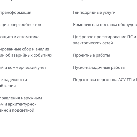
 трансформация
Генподрядные услуги
ация энергообъектов
Комплексная поставка оборудо
защита и автоматика
Цифровое проектирование ПС и
электрических сетей
ированные сбор и анализ
и об аварийных событиях
Проектные работы
й и коммерческий учет
Пуско-наладочные работы
е надежности
Подготовка персонала АСУ ТП и
абжения
правления наружным
м и архитектурно-
енной подсветкой