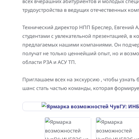
всех вчерашних абитуриентов и молодых спец
Генерация электроэнергии
трудоустройства в ведущих отечественных ком
Повышение надежности
Шкафы РЗА 110-220 кВ
электроснабжения
Устройства релейной защиты и автоматики
Технический директор НПП Бреслер, Евгений 
присоединений 6-35кВ
студентами с увлекательной презентацией, в к
предлагаемых нашими компаниями. Он подчерк
Сбор и анализ информации об аварийных
получат не только ценнейший опыт, но и возм
событиях
области РЗА и АСУ ТП.
Оборудование компенсации емкостных
токов
Приглашаем всех на экскурсию , чтобы узнать 
шанс стать частью команды, которая формируе
Определение поврежденного фидера
БАВР
Промышленная автоматизация