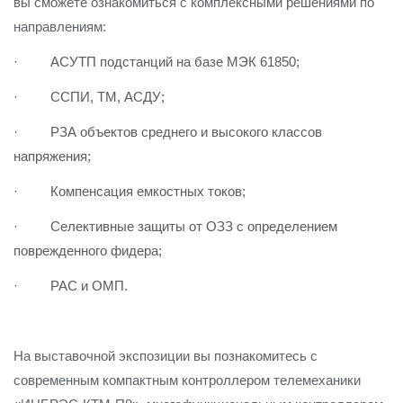
вы сможете ознакомиться с комплексными решениями по
Повышение надежности электроснабжения
Шкафы РЗА 110-220 кВ
направлениям:
Устройства релейной защиты и автоматики
·
АСУТП подстанций на базе МЭК 61850;
присоединений 6-35кВ
·
ССПИ, ТМ, АСДУ;
Сбор и анализ информации об аварийных событиях
·
РЗА объектов среднего и высокого классов
Оборудование компенсации емкостных токов
напряжения;
Определение поврежденного фидера
·
Компенсация емкостных токов;
·
Селективные защиты от ОЗЗ с определением
БАВР
поврежденного фидера;
Промышленная автоматизация
·
РАС и ОМП.
На выставочной экспозиции вы познакомитесь с
современным компактным контроллером телемеханики