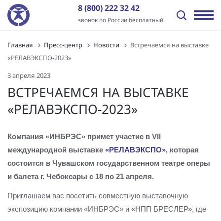
8 (800) 222 32 42
звонок по России бесплатный
Главная
Пресс-центр
Новости
Встречаемся на выставке
Назад
Назад
Назад
Назад
Назад
Назад
«РЕЛАВЭКСПО-2023»
Отрасли
Решения
Оборудование и ПО
Услуги
Пресс-центр
О компании
3 апреля 2023
Передача электроэнергии
Промышленная автоматизация
ПТК «ИНБРЭС»
Генподрядные услуги
Новости
История
ВСТРЕЧАЕМСЯ НА ВЫСТАВКЕ
«РЕЛАВЭКСПО-2023»
Распределение электроэнергии
Цифровая трансформация
Программное обеспечение
Комплексная поставка оборудования
Статьи
Отзывы
Независимые энергокомпании
Автоматизация энергообъектов
Контроллеры
Цифровое проектирование ПС и электрических сетей
Видео
Заказчики
Компания «ИНБРЭС» примет участие в
VII
международной выставке
«РЕЛАВЭКСПО»,
которая
Нефтегазовый сектор
Релейная защита и автоматика
Шкафы АСУ ТП/ССПИ/ТМ
Проектные работы
Лицензии и сертификаты
состоится в Чувашском государственном театре оперы
Промышленные предприятия
Автоматизированные сбор и анализ информации об
Типовые шкафы АСУ ТП ПАО «Россети»
Пуско-наладочные работы
Вакансии
и балета г. Чебоксары с 18 по 21 апреля.
аварийных событиях
Инфраструктура и ЖКХ
Многофункциональные устройства защиты и
Подготовка персонала АСУ ТП и РЗА
Контакты
Приглашаем вас посетить совместную выставочную
Технический и коммерческий учет
управления
экспозицию компании «ИНБРЭС» и «НПП БРЕСЛЕР», где
Генерация электроэнергии