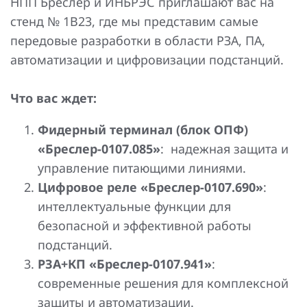
НПП Бреслер и ИНБРЭС приглашают вас на
Повышение надежности электроснабжения
Шкафы РЗА 110-220 кВ
стенд № 1В23, где мы представим самые
передовые разработки в области РЗА, ПА,
Устройства релейной защиты и автоматики
присоединений 6-35кВ
автоматизации и цифровизации подстанций.
Сбор и анализ информации об аварийных событиях
Что вас ждет:
Оборудование компенсации емкостных токов
Фидерный терминал (блок ОПФ)
Определение поврежденного фидера
«Бреслер-0107.085»
: надежная защита и
управление питающими линиями.
БАВР
Цифровое реле «Бреслер-0107.690»
:
Промышленная автоматизация
интеллектуальные функции для
безопасной и эффективной работы
подстанций.
РЗА+КП «Бреслер-0107.941»
:
современные решения для комплексной
защиты и автоматизации.