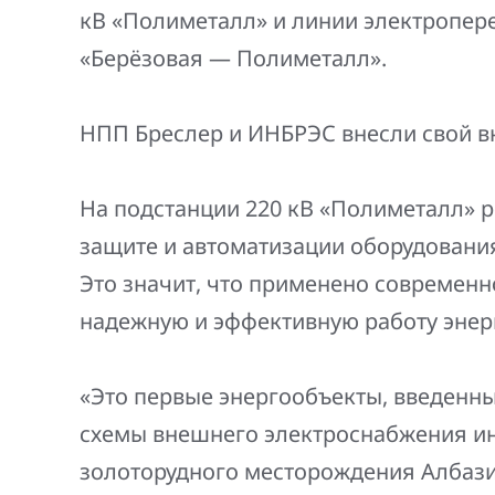
Генерация электроэнергии
кВ «Полиметалл» и линии электропер
Повышение надежности
Шкафы РЗА 110-220 кВ
«Берёзовая — Полиметалл».
электроснабжения
Устройства релейной защиты и автоматики
присоединений 6-35кВ
НПП Бреслер и ИНБРЭС внесли свой вк
Сбор и анализ информации об аварийных
событиях
На подстанции 220 кВ «Полиметалл» 
защите и автоматизации оборудования
Оборудование компенсации емкостных
токов
Это значит, что применено современ
надежную и эффективную работу энер
Определение поврежденного фидера
БАВР
«Это первые энергообъекты, введенны
Промышленная автоматизация
схемы внешнего электроснабжения ин
золоторудного месторождения Албазин