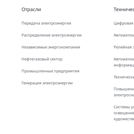
Отрасли
Техниче
Передача электроэнергии
Цифровая
Распределение электроэнергии
Автоматиз
Независимые энергокомпании
Релейная 
Нефтегазовый сектор
Автоматиз
информаци
Промышленные предприятия
Технически
Генерация электроэнергии
Повышени
электросн
Системы у
освещение
художеств