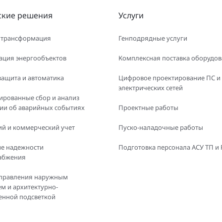
ские решения
Услуги
 трансформация
Генподрядные услуги
ация энергообъектов
Комплексная поставка оборудо
защита и автоматика
Цифровое проектирование ПС и
электрических сетей
ированные сбор и анализ
и об аварийных событиях
Проектные работы
й и коммерческий учет
Пуско-наладочные работы
е надежности
Подготовка персонала АСУ ТП и
абжения
правления наружным
м и архитектурно-
енной подсветкой