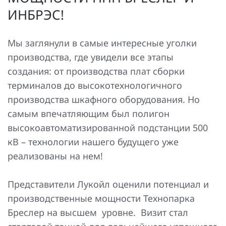
Повышение надежности электроснабжения
Шкафы РЗА 110-220 кВ
ИНБРЭС!
Устройства релейной защиты и автоматики
Мы заглянули в самые интересные уголки
присоединений 6-35кВ
производства, где увидели все этапы
Сбор и анализ информации об аварийных событиях
создания: от производства плат сборки
терминалов до высокотехнологичного
Оборудование компенсации емкостных токов
производства шкафного оборудования. Но
Определение поврежденного фидера
самым впечатляющим был полигон
высокоавтоматизированной подстанции 500
БАВР
кВ – технологии нашего будущего уже
Промышленная автоматизация
реализованы на нем!
Представители Лукойл оценили потенциал и
производственные мощности Технопарка
Бреслер на высшем уровне. Визит стал