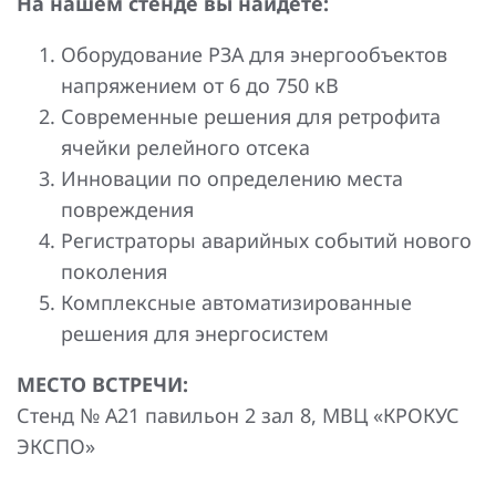
На нашем стенде вы найдете:
Повышение надежности электроснабжения
Шкафы РЗА 110-220 кВ
Оборудование РЗА для энергообъектов
Устройства релейной защиты и автоматики
напряжением от 6 до 750 кВ
присоединений 6-35кВ
Современные решения для ретрофита
Сбор и анализ информации об аварийных событиях
ячейки релейного отсека
Инновации по определению места
Оборудование компенсации емкостных токов
повреждения
Определение поврежденного фидера
Регистраторы аварийных событий нового
поколения
БАВР
Комплексные автоматизированные
Промышленная автоматизация
решения для энергосистем
МЕСТО ВСТРЕЧИ:
Стенд № А21 павильон 2 зал 8, МВЦ «КРОКУС
ЭКСПО»