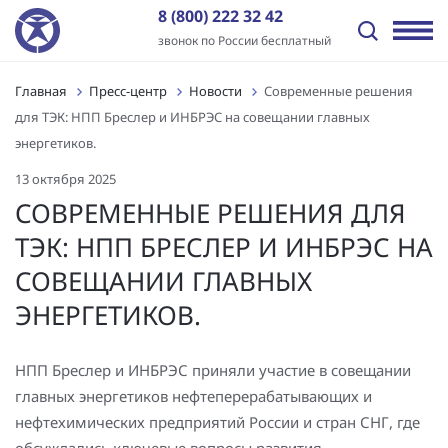
8 (800) 222 32 42
звонок по России бесплатный
Главная
Пресс-центр
Новости
Современные решения
Назад
Назад
Назад
Назад
Назад
Назад
для ТЭК: НПП Бреслер и ИНБРЭС на совещании главных
Отрасли
Решения
Оборудование и ПО
Услуги
Пресс-центр
О компании
энергетиков.
Передача электроэнергии
Промышленная автоматизация
ПТК «ИНБРЭС»
Генподрядные услуги
Новости
История
13 октября 2025
СОВРЕМЕННЫЕ РЕШЕНИЯ ДЛЯ
Распределение электроэнергии
Цифровая трансформация
Программное обеспечение
Комплексная поставка оборудования
Статьи
Отзывы
ТЭК: НПП БРЕСЛЕР И ИНБРЭС НА
Независимые энергокомпании
Автоматизация энергообъектов
Контроллеры
Цифровое проектирование ПС и электрических сетей
Видео
Заказчики
СОВЕЩАНИИ ГЛАВНЫХ
ЭНЕРГЕТИКОВ.
Нефтегазовый сектор
Релейная защита и автоматика
Шкафы АСУ ТП/ССПИ/ТМ
Проектные работы
Лицензии и сертификаты
Промышленные предприятия
Автоматизированные сбор и анализ информации об
Типовые шкафы АСУ ТП ПАО «Россети»
Пуско-наладочные работы
Вакансии
НПП Бреслер и ИНБРЭС приняли участие в совещании
аварийных событиях
Инфраструктура и ЖКХ
Многофункциональные устройства защиты и
Подготовка персонала АСУ ТП и РЗА
Контакты
главных энергетиков нефтеперерабатывающих и
Технический и коммерческий учет
управления
нефтехимических предприятий России и стран СНГ, где
Генерация электроэнергии