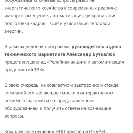
обсуждались ключевые вопросы развития
Повышение надежности электроснабжения
Шкафы РЗА 110-220 кВ
энергетического хозяйства в современных реалиях:
импортозамещение, автоматизация, цифровизация,
Устройства релейной защиты и автоматики
подготовка кадров, ТОиР и утилизация тепловой
присоединений 6-35кВ
энергии.
Сбор и анализ информации об аварийных событиях
В рамках деловой программы
руководитель отдела
Оборудование компенсации емкостных токов
технического маркетинга Александр Буткалюк
представил доклад «Релейная защита и автоматизация
Определение поврежденного фидера
предприятий ТЭК».
БАВР
В свою очередь, на совместном выставочном стенде
Промышленная автоматизация
компаний все желающие смогли в интерактивном
режиме ознакомиться с представленным
оборудованием и получить ответы на возникшие
вопросы.
Комплексные решения НПП Бреслер и ИНБРЭС