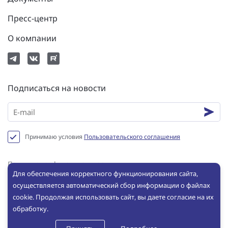
Пресс-центр
О компании
Подписаться на новости
Принимаю условия
Пользовательского соглашения
Политика конфиденциальности
Для обеспечения корректного функционирования сайта,
Пользовательское соглашение
осуществляется автоматический сбор информации о файлах
Сookie
cookie. Продолжая использовать сайт, вы даете согласие на их
обработку.
© ООО «ИНБРЭС», 2025. Все права защищены. Копирование и
использование любых материалов с сайта без письменного