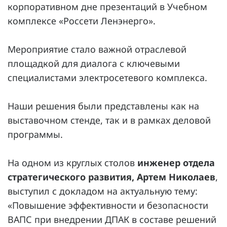
корпоративном дне презентаций в Учебном
Повышение надежности электроснабжения
Шкафы РЗА 110-220 кВ
комплексе «Россети Ленэнерго».
Устройства релейной защиты и автоматики
присоединений 6-35кВ
Мероприятие стало важной отраслевой
площадкой для диалога с ключевыми
Сбор и анализ информации об аварийных событиях
специалистами электросетевого комплекса.
Оборудование компенсации емкостных токов
Наши решения были представлены как на
Определение поврежденного фидера
выставочном стенде, так и в рамках деловой
БАВР
программы.
Промышленная автоматизация
На одном из круглых столов
инженер отдела
стратегического развития, Артем Николаев
,
выступил с докладом на актуальную тему:
«Повышение эффективности и безопасности
ВАПС при внедрении ДПАК в составе решений