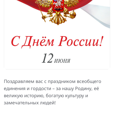
Повышение надежности электроснабжения
Шкафы РЗА 110-220 кВ
Устройства релейной защиты и автоматики
присоединений 6-35кВ
Сбор и анализ информации об аварийных событиях
Оборудование компенсации емкостных токов
Определение поврежденного фидера
БАВР
Промышленная автоматизация
Поздравляем вас с праздником всеобщего
единения и гордости – за нашу Родину, её
великую историю, богатую культуру и
замечательных людей!