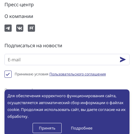
Пресс-центр
О компании
Подписаться на новости
Принимаю условия
Пользовательского соглашения
Политика конфиденциальности
Для обеспечения корректного функционирования сайта,
Пользовательское соглашение
осуществляется автоматический сбор информации о файлах
Сookie
cookie. Продолжая использовать сайт, вы даете согласие на их
обработку.
© ООО «ИНБРЭС», 2025. Все права защищены. Копирование и
использование любых материалов с сайта без письменного
Принять
Подробнее
разрешения ООО «ИНБРЭС» не допускается