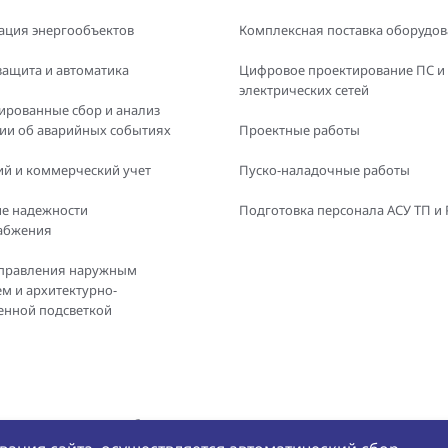
ация энергообъектов
Комплексная поставка оборудо
защита и автоматика
Цифровое проектирование ПС и
электрических сетей
ированные сбор и анализ
и об аварийных событиях
Проектные работы
й и коммерческий учет
Пуско-наладочные работы
е надежности
Подготовка персонала АСУ ТП и
абжения
правления наружным
м и архитектурно-
енной подсветкой
е и использование любых
Политика конфиде
БРЭС» не допускается