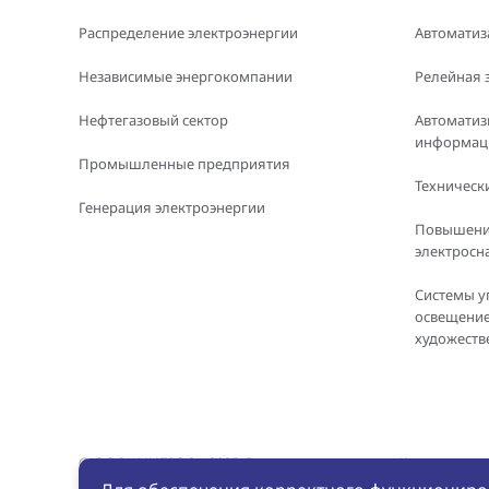
Распределение электроэнергии
Автоматиз
Независимые энергокомпании
Релейная 
Нефтегазовый сектор
Автоматиз
информаци
Промышленные предприятия
Технически
Генерация электроэнергии
Повышени
электросн
Системы у
освещение
художеств
© ООО «ИНБРЭС», 2025. Все права защищены. Копировани
материалов с сайта без письменного разрешения ООО «ИН