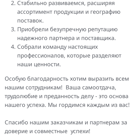
Стабильно развиваемся, расширяя
Повышение надежности электроснабжения
Шкафы РЗА 110-220 кВ
ассортимент продукции и географию
Устройства релейной защиты и автоматики
поставок.
присоединений 6-35кВ
Приобрели безупречную репутацию
надежного партнера и поставщика.
Сбор и анализ информации об аварийных событиях
Собрали команду настоящих
Оборудование компенсации емкостных токов
профессионалов, которые разделяют
наши ценности.
Определение поврежденного фидера
Особую благодарность хотим выразить всем
БАВР
нашим сотрудникам! Ваша самоотдача,
Промышленная автоматизация
трудолюбие и преданность делу - это основа
нашего успеха. Мы гордимся каждым из вас!
Спасибо нашим заказчикам и партнерам за
доверие и совместные успехи!