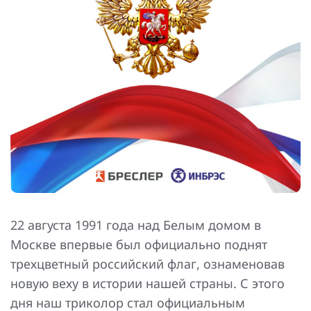
Повышение надежности электроснабжения
Шкафы РЗА 110-220 кВ
Устройства релейной защиты и автоматики
присоединений 6-35кВ
Сбор и анализ информации об аварийных событиях
Оборудование компенсации емкостных токов
Определение поврежденного фидера
БАВР
Промышленная автоматизация
22 августа 1991 года над Белым домом в
Москве впервые был официально поднят
трехцветный российский флаг, ознаменовав
новую веху в истории нашей страны. С этого
дня наш триколор стал официальным