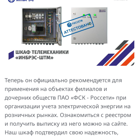
Повышение надежности электроснабжения
Шкафы РЗА 110-220 кВ
Устройства релейной защиты и автоматики
присоединений 6-35кВ
Сбор и анализ информации об аварийных событиях
Оборудование компенсации емкостных токов
Определение поврежденного фидера
БАВР
Теперь он официально рекомендуется для
применения на объектах филиалов и
Промышленная автоматизация
дочерних обществ ПАО «ФСК - Россети» при
организации учета электрической энергии на
розничных рынках. Ознакомиться с реестром
и получить выписку из него можно на сайте .
Наш шкаф подтвердил свою надежность,