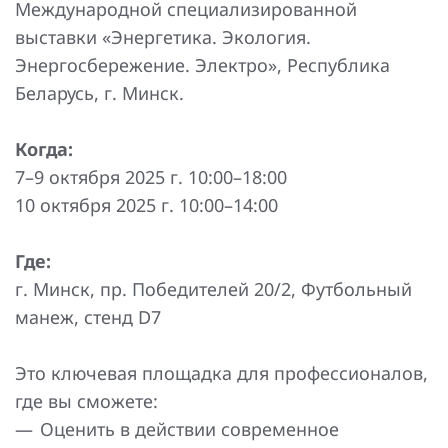
Международной специализированной
Повышение надежности электроснабжения
Шкафы РЗА 110-220 кВ
выставки «Энергетика. Экология.
Устройства релейной защиты и автоматики
Энергосбережение. Электро», Республика
присоединений 6-35кВ
Беларусь, г. Минск.
Сбор и анализ информации об аварийных событиях
Когда:
Оборудование компенсации емкостных токов
7–9 октября 2025 г. 10:00–18:00
10 октября 2025 г. 10:00–14:00
Определение поврежденного фидера
БАВР
Где:
г. Минск, пр. Победителей 20/2, Футбольный
Промышленная автоматизация
манеж, стенд D7
Это ключевая площадка для профессионалов,
где вы сможете:
Оценить в действии современное