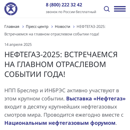
8 (800) 222 32 42
звонок по России бесплатный
Главная
Пресс-центр
Новости
НЕФТЕГАЗ-2025:
Назад
Назад
Назад
Назад
Назад
Назад
Встречаемся на главном отраслевом событии года!
Отрасли
Решения
Оборудование и ПО
Услуги
Пресс-центр
О компании
14 апреля 2025
Передача электроэнергии
Промышленная автоматизация
ПТК «ИНБРЭС»
Генподрядные услуги
Новости
История
НЕФТЕГАЗ-2025: ВСТРЕЧАЕМСЯ
НА ГЛАВНОМ ОТРАСЛЕВОМ
Распределение электроэнергии
Цифровая трансформация
Программное обеспечение
Комплексная поставка оборудования
Статьи
Отзывы
СОБЫТИИ ГОДА!
Независимые энергокомпании
Автоматизация энергообъектов
Контроллеры
Цифровое проектирование ПС и электрических сетей
Видео
Заказчики
Нефтегазовый сектор
Релейная защита и автоматика
Шкафы АСУ ТП/ССПИ/ТМ
Проектные работы
Лицензии и сертификаты
НПП Бреслер и ИНБРЭС активно участвуют в
этом крупном событии.
Выставка «Нефтегаз»
Промышленные предприятия
Автоматизированные сбор и анализ информации об
Типовые шкафы АСУ ТП ПАО «Россети»
Пуско-наладочные работы
Вакансии
входит в десятку крупнейших нефтегазовых
аварийных событиях
смотров мира. Проводится ежегодно вместе с
Инфраструктура и ЖКХ
Многофункциональные устройства защиты и
Подготовка персонала АСУ ТП и РЗА
Контакты
Технический и коммерческий учет
управления
Национальным нефтегазовым форумом
.
Генерация электроэнергии