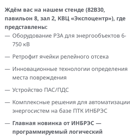
Повышение надежности электроснабжения
Шкафы РЗА 110-220 кВ
Ждём вас на нашем стенде (82В30,
павильон 8, зал 2, КВЦ «Экспоцентр»), где
Устройства релейной защиты и автоматики
присоединений 6-35кВ
представлены:
Оборудование РЗА для энергообъектов 6-
Сбор и анализ информации об аварийных событиях
750 кВ
Оборудование компенсации емкостных токов
Ретрофит ячейки релейного отсека
Определение поврежденного фидера
Инновационные технологии определения
места повреждения
БАВР
Устройство ПАС/ПДС
Промышленная автоматизация
Комплексные решения для автоматизации
энергосистем на базе ПТК ИНБРЭС
Главная новинка от ИНБРЭС —
программируемый логический