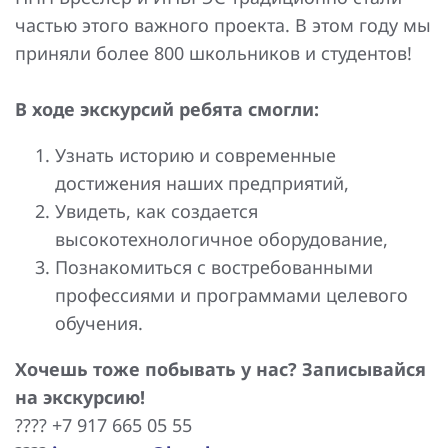
Повышение надежности электроснабжения
Шкафы РЗА 110-220 кВ
частью этого важного проекта. В этом году мы
приняли более 800 школьников и студентов!
Устройства релейной защиты и автоматики
присоединений 6-35кВ
В ходе экскурсий ребята смогли:
Сбор и анализ информации об аварийных событиях
Узнать историю и современные
Оборудование компенсации емкостных токов
достижения наших предприятий,
Увидеть, как создается
Определение поврежденного фидера
высокотехнологичное оборудование,
БАВР
Познакомиться с востребованными
профессиями и программами целевого
Промышленная автоматизация
обучения.
Хочешь тоже побывать у нас? Записывайся
на экскурсию!
???? +7 917 665 05 55