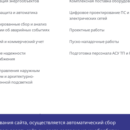
ация энергообъектов
Комплексная поставка оборудо
защита и автоматика
Цифровое проектирование ПС и
электрических сетей
ированные сбор и анализ
и об аварийных событиях
Проектные работы
й и коммерческий учет
Пуско-наладочные работы
е надежности
Подготовка персонала АСУ ТП и
абжения
правления наружным
м и архитектурно-
енной подсветкой
е и использование любых
Политика конфиде
БРЭС» не допускается
ания сайта, осуществляется автоматический сбор