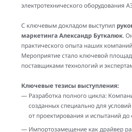
Генерация электроэнергии
электротехнического оборудования А
Повышение надежности
Шкафы РЗА 110-220 кВ
электроснабжения
Устройства релейной защиты и автоматики
С ключевым докладом выступил
руко
присоединений 6-35кВ
маркетинга Александр Буткалюк
. О
практического опыта наших компаний
Сбор и анализ информации об аварийных
событиях
Мероприятие стало ключевой площад
поставщиками технологий и эксперта
Оборудование компенсации емкостных
токов
Ключевые тезисы выступления:
Определение поврежденного фидера
Разработка полного цикла: Компани
БАВР
созданных специально для условий
Промышленная автоматизация
от проектирования и испытаний до 
Импортозамещение как драйвер раз