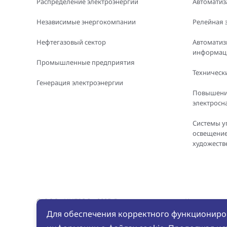
Распределение электроэнергии
Автоматиз
Независимые энергокомпании
Релейная 
Нефтегазовый сектор
Автоматиз
информаци
Промышленные предприятия
Технически
Генерация электроэнергии
Повышени
электросн
Системы у
освещение
художеств
© ООО «ИНБРЭС», 2025. Все права защищены. Копировани
материалов с сайта без письменного разрешения ООО «ИН
Для обеспечения корректного функциониров