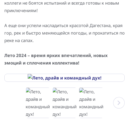
коллеги не боятся испытаний и всегда готовы к новым
Повышение надежности электроснабжения
Шкафы РЗА 110-220 кВ
приключениям!
Устройства релейной защиты и автоматики
присоединений 6-35кВ
А еще они успели насладиться красотой Дагестана, края
гор, рек и быстро меняющейся погоды, и прокатиться по
Сбор и анализ информации об аварийных событиях
реке на сапах.
Оборудование компенсации емкостных токов
Лето 2024 – время ярких впечатлений, новых
Определение поврежденного фидера
эмоций и сплочения коллектива!
БАВР
Промышленная автоматизация