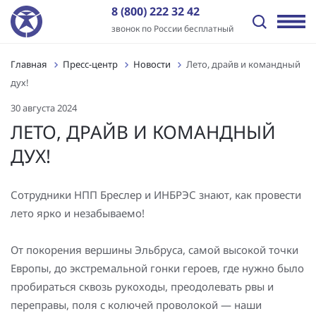
8 (800) 222 32 42
звонок по России бесплатный
Главная
Пресс-центр
Новости
Лето, драйв и командный
Назад
Назад
Назад
Назад
Назад
Назад
дух!
Отрасли
Решения
Оборудование и ПО
Услуги
Пресс-центр
О компании
30 августа 2024
Передача электроэнергии
Промышленная автоматизация
ПТК «ИНБРЭС»
Генподрядные услуги
Новости
История
ЛЕТО, ДРАЙВ И КОМАНДНЫЙ
ДУХ!
Распределение электроэнергии
Цифровая трансформация
Программное обеспечение
Комплексная поставка оборудования
Статьи
Отзывы
Независимые энергокомпании
Автоматизация энергообъектов
Контроллеры
Цифровое проектирование ПС и электрических сетей
Видео
Заказчики
Сотрудники НПП Бреслер и ИНБРЭС знают, как провести
лето ярко и незабываемо!
Нефтегазовый сектор
Релейная защита и автоматика
Шкафы АСУ ТП/ССПИ/ТМ
Проектные работы
Лицензии и сертификаты
Промышленные предприятия
Автоматизированные сбор и анализ информации об
Типовые шкафы АСУ ТП ПАО «Россети»
Пуско-наладочные работы
Вакансии
От покорения вершины Эльбруса, самой высокой точки
аварийных событиях
Европы, до экстремальной гонки героев, где нужно было
Инфраструктура и ЖКХ
Многофункциональные устройства защиты и
Подготовка персонала АСУ ТП и РЗА
Контакты
пробираться сквозь рукоходы, преодолевать рвы и
Технический и коммерческий учет
управления
переправы, поля с колючей проволокой — наши
Генерация электроэнергии