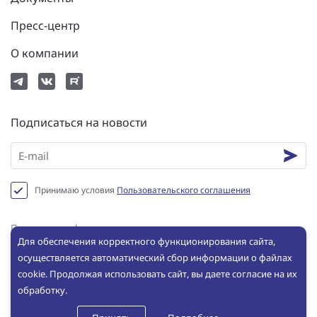
Пресс-центр
О компании
Подписаться на новости
Принимаю условия
Пользовательского соглашения
Политика конфиденциальности
Для обеспечения корректного функционирования сайта,
Пользовательское соглашение
осуществляется автоматический сбор информации о файлах
Сookie
cookie. Продолжая использовать сайт, вы даете согласие на их
обработку.
© ООО «ИНБРЭС», 2025. Все права защищены. Копирование и
использование любых материалов с сайта без письменного