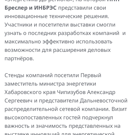
Повышение надежности электроснабжения
Шкафы РЗА 110-220 кВ
Бреслер и ИНБРЭС
представили свои
инновационные технические решения.
Устройства релейной защиты и автоматики
Участники и посетители выставки смогли
присоединений 6-35кВ
узнать о последних разработках компаний и
Сбор и анализ информации об аварийных событиях
максимально эффективно использовать
возможности для расширения деловых
Оборудование компенсации емкостных токов
партнёров.
Определение поврежденного фидера
Стенды компаний посетили Первый
БАВР
заместитель министра энергетики
Промышленная автоматизация
Хабаровского края Чипизубов Александр
Сергеевич и представители Дальневосточной
распределительной сетевой компании. Визит
высокопоставленных гостей подчеркнул
важность и значимость представленных на
выставке инноваций для энергетической