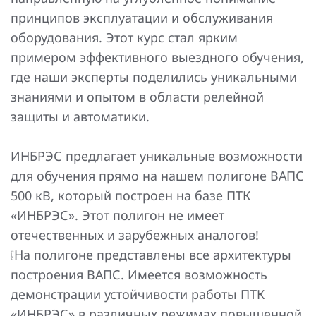
Повышение надежности электроснабжения
Шкафы РЗА 110-220 кВ
принципов эксплуатации и обслуживания
оборудования. Этот курс стал ярким
Устройства релейной защиты и автоматики
примером эффективного выездного обучения,
присоединений 6-35кВ
где наши эксперты поделились уникальными
Сбор и анализ информации об аварийных событиях
знаниями и опытом в области релейной
защиты и автоматики.
Оборудование компенсации емкостных токов
Определение поврежденного фидера
ИНБРЭС предлагает уникальные возможности
для обучения прямо на нашем полигоне ВАПС
БАВР
500 кВ, который построен на базе ПТК
Промышленная автоматизация
«ИНБРЭС». Этот полигон не имеет
отечественных и зарубежных аналогов!
❕На полигоне представлены все архитектуры
построения ВАПС. Имеется возможность
демонстрации устойчивости работы ПТК
«ИНБРЭС» в различных режимах повышенной