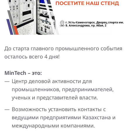
Повышение надежности электроснабжения
Шкафы РЗА 110-220 кВ
Устройства релейной защиты и автоматики
присоединений 6-35кВ
Сбор и анализ информации об аварийных событиях
До старта главного промышленного события
Оборудование компенсации емкостных токов
осталось всего 4 дня!
Определение поврежденного фидера
MinTech – это:
БАВР
Центр деловой активности для
Промышленная автоматизация
промышленников, предпринимателей,
ученых и представителей власти.
Возможность установить контакты с
ведущими предприятиями Казахстана и
международными компаниями.